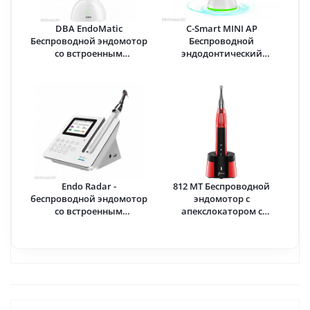
DBA EndoMatic
C-Smart MINI AP
Беспроводной эндомотор
Беспроводной
со встроенным
эндодонтический
апекслокатором ·
аппарат с
Woodpecker (Китай)
апекслокатором · COXO
(Китай)
Endo Radar -
812 MT Беспроводной
беспроводной эндомотор
эндомотор с
со встроенным
апекслокатором с
апекслокатором ·
технологией T-mode и
Woodpecker (Китай)
поддержкой функции
RECIPROC · Woodpecker
(Китай)