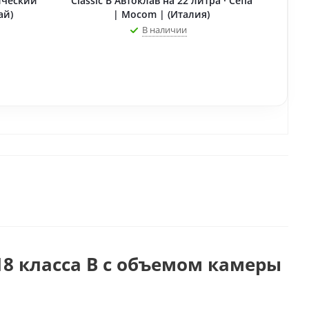
ический
Classic B Автоклав на 22 литра · Cefla
ай)
| Mocom | (Италия)
В наличии
18 класса B с объемом камеры