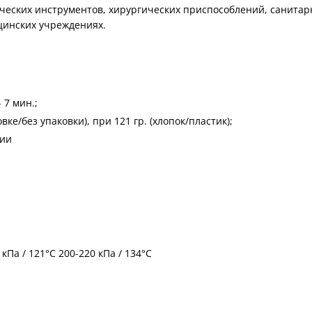
еских инструментов, хирургических приспособлений, санитарн
цинских учреждениях.
 7 мин.;
ке/без упаковки), при 121 гр. (хлопок/пластик);
ции
Па / 121°C 200-220 кПа / 134°С