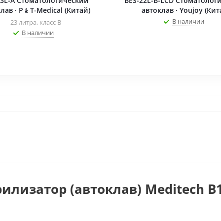
3L-A Стоматологический
BES-22L-B-LCD Стоматолог
лав · P﹠T-Medical (Китай)
автоклав · Youjoy (Кит
В наличии
23 литра, класс B
В наличии
илизатор (автоклав) Meditech В