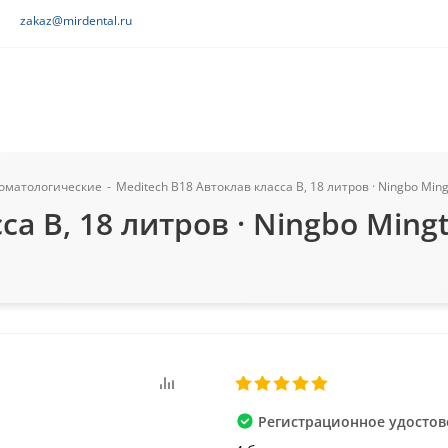
zakaz@mirdental.ru
томатологические
-
Meditech В18 Автоклав класса B, 18 литров · Ningbo Mingta
а B, 18 литров · Ningbo Mingt
Регистрационное удостове