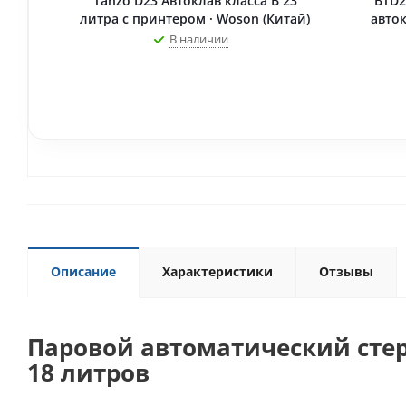
Tanzo D23 Автоклав класса B 23
BTD2
литра с принтером · Woson (Китай)
авток
В наличии
Описание
Характеристики
Отзывы
Паровой автоматический стер
18 литров