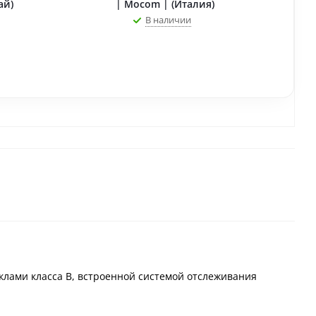
ай)
| Mocom | (Италия)
В наличии
клами класса В, встроенной системой отслеживания