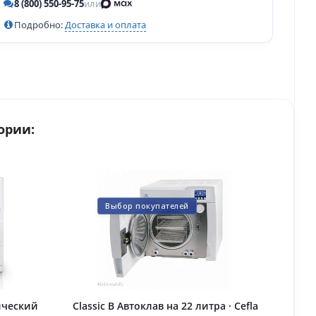
8 (800) 550-95-75
или
Подробно:
Доставка и оплата
ории:
Выбор покупателей
ический
Classic B Автоклав на 22 литра · Cefla