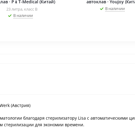
лав · P﹠T-Medical (Китай)
автоклав · Youjoy (Кит
В наличии
23 литра, класс B
В наличии
Werk (Австрия)
атологии благодаря стерилизатору Lisa с автоматическими ци
 стерилизации для экономии времени.