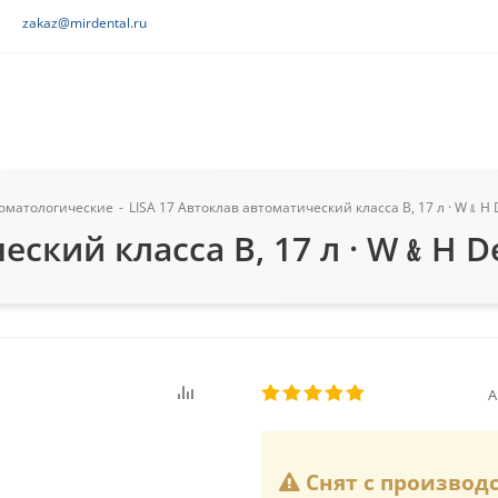
zakaz@mirdental.ru
томатологические
-
LISA 17 Автоклав автоматический класса В, 17 л · W﹠H 
еский класса В, 17 л · W﹠H D
А
Снят с производ