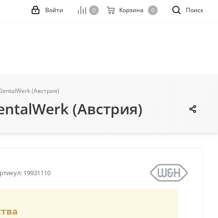
Войти
Корзина
Поиск
0
0
DentalWerk (Австрия)
entalWerk (Австрия)
ртикул:
19931110
ства