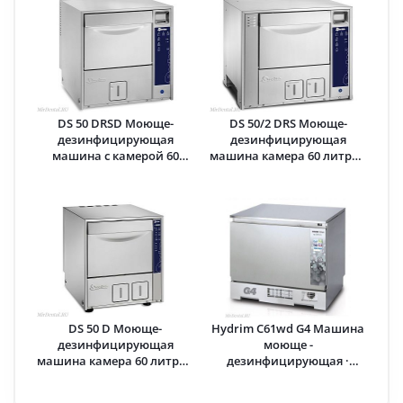
DS 50 DRSD Моюще-
DS 50/2 DRS Моюще-
дезинфицирующая
дезинфицирующая
машина с камерой 60
машина камера 60 литров
литров · Steelco
· Steelco
DS 50 D Моюще-
Hydrim С61wd G4 Машина
дезинфицирующая
моюще -
машина камера 60 литров
дезинфицирующая ·
· Steelco
SciCan Ltd (Канада)