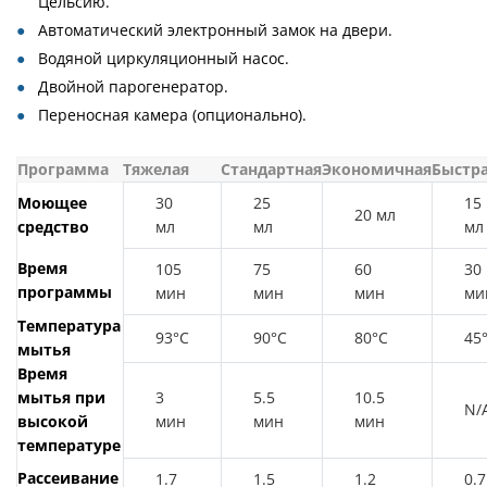
Цельсию.
Автоматический электронный замок на двери.
Водяной циркуляционный насос.
Двойной парогенератор.
Переносная камера (опционально).
Программа
Тяжелая
Стандартная
Экономичная
Быстр
Моющее
30
25
15
20 мл
средство
мл
мл
мл
Время
105
75
60
30
программы
мин
мин
мин
ми
Температура
93°С
90°С
80°С
45
мытья
Время
мытья при
3
5.5
10.5
N/
высокой
мин
мин
мин
температуре
Рассеивание
1.7
1.5
1.2
0.7