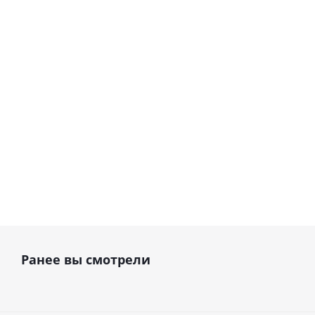
стоматологических
осушителем, 1-
установок, с
фазный (в кожухе) ·
осушителем, 1-фазный
Cattani (Италия)
· Cattani (Италия)
В наличии
В наличии
216 689
руб.
339 789
руб.
Ранее вы смотрели