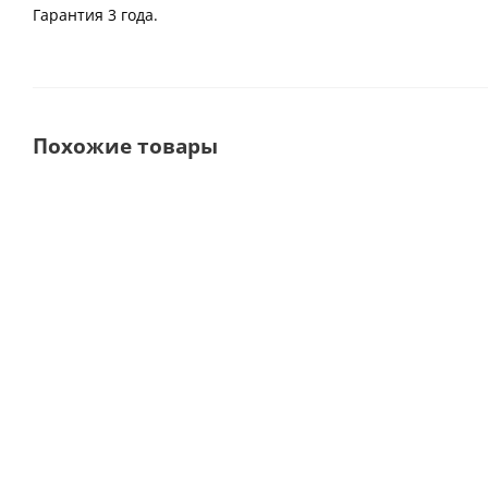
Гарантия 3 года.
Похожие товары
AC200 Компрессор
AC200 компрессор
безмасляный 30-160
безмасляный 30-160
для 2
для 2 установок, с