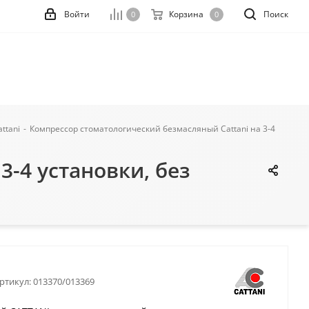
Войти
Корзина
Поиск
0
0
ttani
-
Компрессор стоматологический безмасляный Cattani на 3-4
-4 установки, без
ртикул:
013370/013369