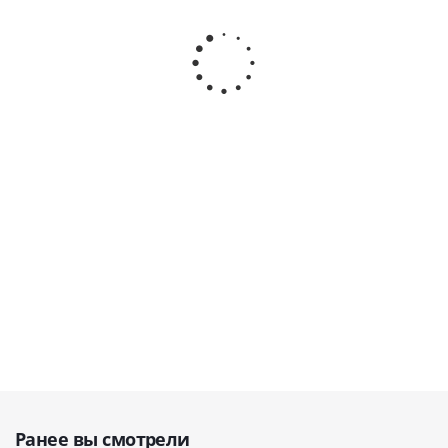
безмасляный 30-
безмасляный 30-67
компрессор
160 для 2
для 1
безмасляный
стоматологических
стоматологической
100-320 для 5
установок, с
установки, с
установок, с
осушителем, 1-
осушителем, 1-
осушителем,
фазный · Cattani
фазный (в кожухе) ·
1-фазный ·
(Италия)
Cattani (Италия)
Cattani
(Италия)
В наличии
В наличии
В наличии
488 589
216 689
руб.
277 000
руб.
руб.
Ранее вы смотрели