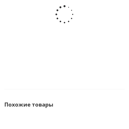
One Цифровой интраоральный радиовизиограф ·
Owandy Radiology (Франция)
Нет в наличии
Похожие товары