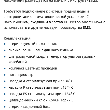
наконечник размещается на панели с инструментами.
Требуется подключение к системе подачи воды и
электропитанию стоматологической установки. С
наконечником, входящим в состав KIT Piezon Master можно
использовать и другие насадки производства EMS.
Комплектация:
стерилизуемый наконечник
силиконовый шланг для наконечника
ультразвуковой модуль-генератор ультразвуковых
колебаний
комплект цветных проводов
потенциометр
о
насадка А стерилизуемая при t 134
С
о
насадка Р стерилизуемая при t 134
С
о
насадка PS стерилизуемая при t 134
С
цилиндрический ключ Комби Торк - 3
стерилизационный бокс