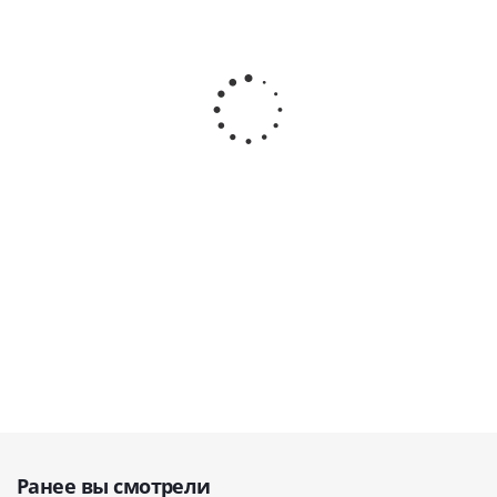
DTE-V2 LED Ультразвуковой
Varios 170 LUX -
встраиваемый скалер со
встраиваемый
светом, в комплекте 5
ультразвуковой скалер
насадок · Woodpecker
с оптикой · NSK
(Китай)
Nakanishi (Япония)
В наличии
В наличии
61 058
руб.
23 400
руб.
87 226
руб.
Ранее вы смотрели