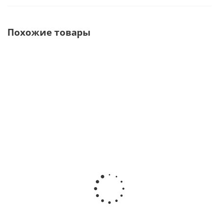
Похожие товары
DTE Surgery X
PIEZOTOME Cube Led
Piezomed SA -
LED Аппарат
Пьезохирургический
Пьезохирургич
хирургический
аппарат · ACTEON
аппарат · W
ультразвуковой
Group | Satelec
DentalWerk (Авс
· Woodpecker
(Китай)
В наличии
В наличи