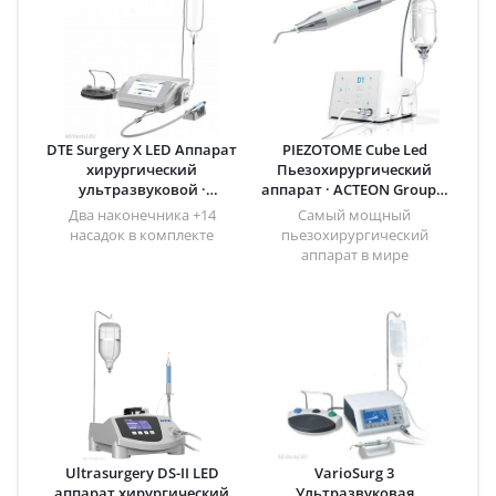
DTE Surgery X LED Аппарат
PIEZOTOME Cube Led
хирургический
Пьезохирургический
ультразвуковой ·
аппарат · ACTEON Group |
Woodpecker (Китай)
Satelec
Два наконечника +14
Самый мощный
насадок в комплекте
пьезохирургический
аппарат в мире
Ultrasurgery DS-II LED
VarioSurg 3
аппарат хирургический
Ультразвуковая