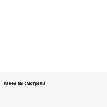
(Германия)
В наличии
1 554 885
руб.
299 978
руб.
5 580
руб.
Ранее вы смотрели