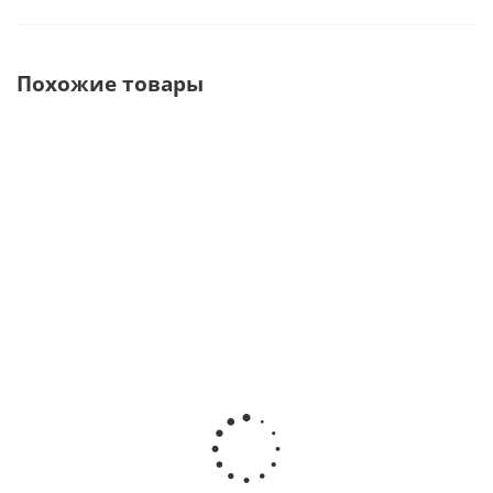
Похожие товары
ASOM 520C
Зуботехнический
Плоский
Стоматологический
микроскоп ·
защитный
микроскоп ·
стеклянный
Mercury (Китай)
просветленны
В наличии
фильтр
Eschenbach ·
В наличии
Eschenbach