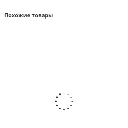
Похожие товары
Лабораторный
C-Clear Микроскоп
ASOM 510
микроскоп
операционный
Стоматологическ
MZT-1 · Zumax
стоматологический
микроскоп ·
(Китай)
· GreenMED (Китай)
Mercury (Китай)
В наличии
В наличии
В наличии