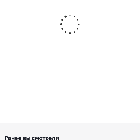
T710
3D сканер Up300+
3D сканер UP400
Модульный
Стоматологический
Стоматологическ
лабораторный
лабораторный ·
лабораторный ·
3D сканер ·
UP3D (Китай)
UP3D (Китай)
Medit Corp (Ю.
Корея)
В наличии
В наличии
В наличии
1 204 753
руб.
414 969
руб.
554 958
руб.
Ранее вы смотрели