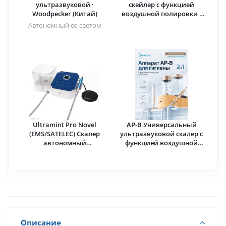
ультразвуковой ·
скейлер с функцией
Woodpecker (Китай)
воздушной полировки ·
Woodpecker (Китай)
Автономный со светом
Ultramint Pro Novel
AP-B Универсальный
(EMS/SATELEC) Скалер
ультразвуковой скалер с
автономный
функцией воздушной
ультразвуковой со светом
полировки (Оранжевый) ·
· Eighteeth (Китай)
Woodpecker (Китай)
Описание