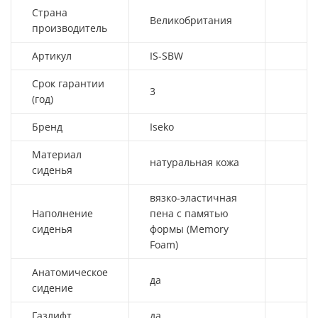
Страна
Великобритания
производитель
Артикул
IS-SBW
Срок гарантии
3
(год)
Бренд
Iseko
Материал
натуральная кожа
сиденья
вязко-эластичная
Наполнение
пена с памятью
сиденья
формы (Memory
Foam)
Анатомическое
да
сидение
Газлифт
да