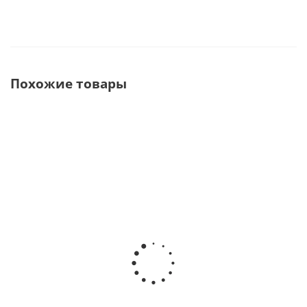
Похожие товары
Butterfly (black
Chopper Стул-
Подлокотники
edition) Стул-
седло · ISEKO
для стула-седла 
седло · ISEKO
(Великобритания)
ISEKO
(Великобритания)
(Великобритания