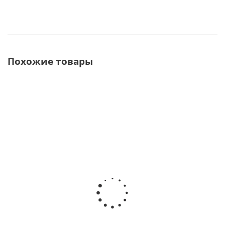
Похожие товары
Butterfly (white
Chopper Стул-
Подлокотники
edition) Стул-
седло · ISEKO
для стула-седла 
седло · ISEKO
(Великобритания)
ISEKO
(Великобритания)
(Великобритания