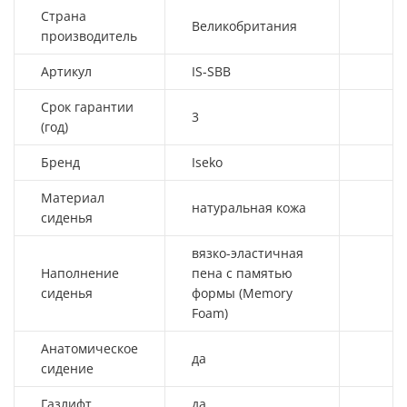
Страна
Великобритания
производитель
Артикул
IS-SBB
Срок гарантии
3
(год)
Бренд
Iseko
Материал
натуральная кожа
сиденья
вязко-эластичная
Наполнение
пена с памятью
сиденья
формы (Memory
Foam)
Анатомическое
да
сидение
Газлифт
да