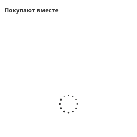
Покупают вместе
Polus
Ultra II Whitening
BEYOND MAX
Advanced
Accelerator
5 Набор для
Лампа для
Мультифункциональная
отбеливания
отбеливания
комплексная система
· Beyond
· Beyond
для профессионального
Technology
Technology
отбеливания зубов ·
(США)
(США)
Beyond Technology
(США)
В наличии