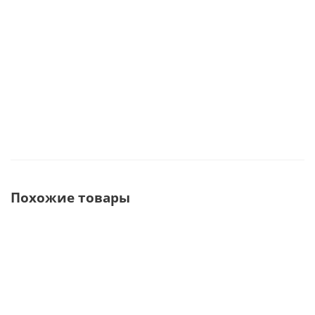
В наличии
В наличии
610 000
25 000
руб.
254 000
руб.
руб.
Похожие товары