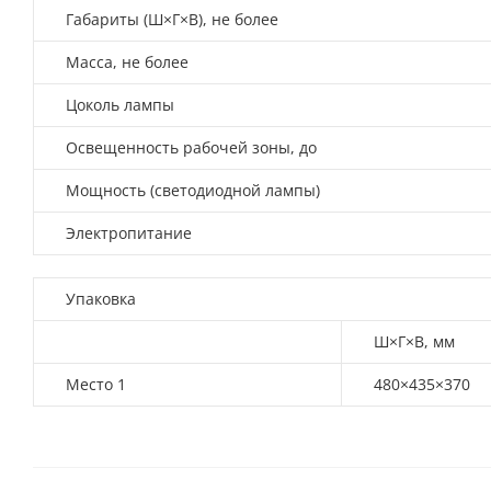
Габариты (Ш×Г×В), не более
Масса, не более
Цоколь лампы
Освещенность рабочей зоны, до
Мощность (светодиодной лампы)
Электропитание
Упаковка
Ш×Г×В, мм
Место 1
480×435×370