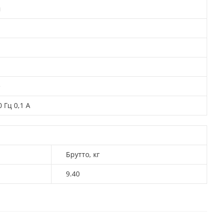
м
е
 Гц 0,1 А
Брутто, кг
9.40