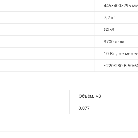
445×400×295 м
7,2 кг
GX53
3700 люкс
10 Вт , не мене
~220/230 В 50/60
Объём, м3
0.077