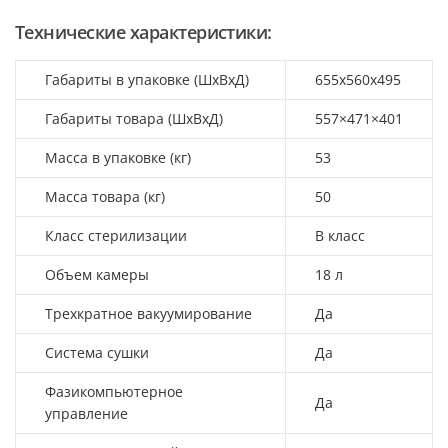
Технические характеристики:
Габариты в упаковке (ШхВхД)
655x560x495
Габариты товара (ШхВхД)
557×471×401
Масса в упаковке (кг)
53
Масса товара (кг)
50
Класс стерилизации
B класс
Объем камеры
18 л
Трехкратное вакуумирование
Да
Система сушки
Да
Фазикомпьютерное
Да
управление