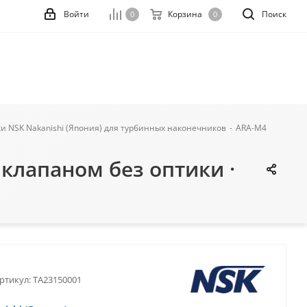
Войти
Корзина
Поиск
0
0
 NSK Nakanishi (Япония) для турбинных наконечников
-
ARA-M4
лапаном без оптики ·
ртикул:
TA23150001