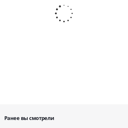
односторонний
двусторонний
односторонний
жесткий ISO 50,
комбинированный,
гибкий, форма
27-28* · HLW
форма 6/23, 27-14* ·
33, 27-8* · HLW
Dental
HLW Dental
Dental
(Германия)
(Германия)
(Германия)
В наличии
В наличии
В наличии
1 800
руб.
1 080
руб.
1 080
руб.
Ранее вы смотрели