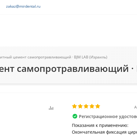
zakaz@mirdental.ru
озитный цемент самопротравливающий · BJM LAB (Израиль)
мент самопротравливающий · 
А
Регистрационное удостове
Показания к применению:
Окончательная фиксация цирко