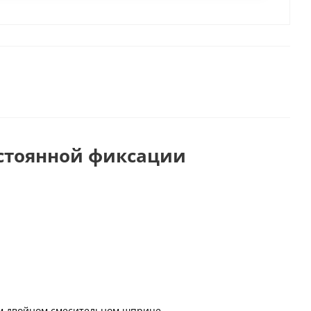
остоянной фиксации
ом двойном смесительном шприце.