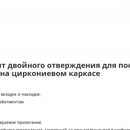
ент двойного отверждения для п
 на циркониевом каркасе
вкладок и накладок.
абатментам.
краевое прилегание.
двойного отверждения, состоящий из двух компонентов в удобн