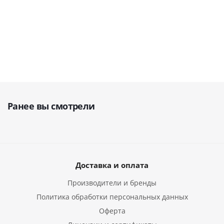
3 386
3 480
руб.
5 361
руб.
руб.
752
р
Ранее вы смотрели
Доставка и оплата
Производители и бренды
Политика обработки персональных данных
Оферта