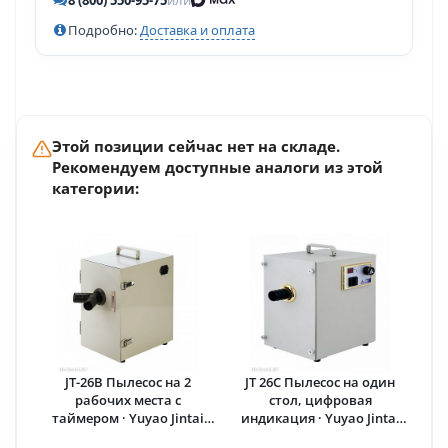
8 (800) 550-95-75
или
Подробно:
Доставка и оплата
Этой позиции сейчас нет на складе.
Рекомендуем доступные аналоги из этой
категории:
JT-26B Пылесос на 2
JT 26C Пылесос на один
рабочих места с
стол, цифровая
таймером · Yuyao Jintai
индикация · Yuyao Jintai
Machine (Китай)
Machine (Китай)