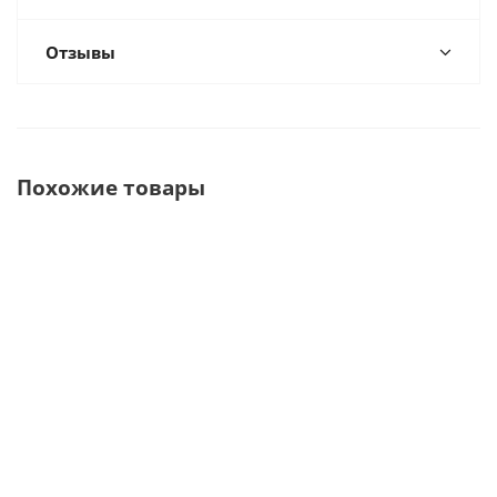
Отзывы
Похожие товары
JT 26C
Вытяжное
АМФ 1.0 АРТ
ЗОНТ 11.
Пылесос
устройство
Автономный
ЭМП ·