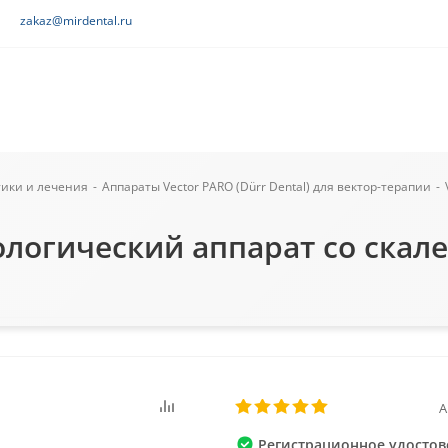
zakaz@mirdental.ru
тики и лечения
-
Аппараты Vector PARO (Dürr Dental) для вектор-терапии
-
логический аппарат со скалер
А
Регистрационное удостов