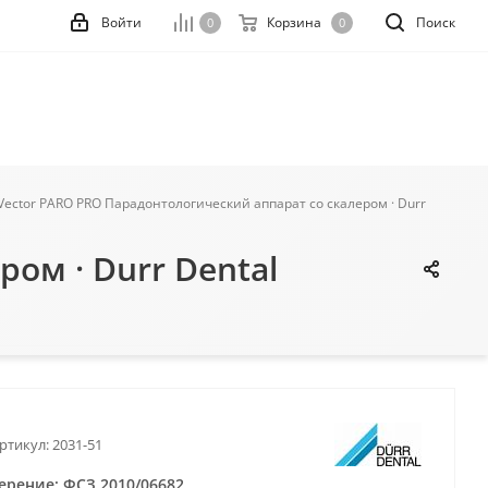
Войти
Корзина
Поиск
0
0
Vector PARO PRO Парадонтологический аппарат со скалером · Durr
ом · Durr Dental
ртикул:
2031-51
ерение: ФСЗ 2010/06682