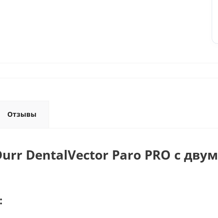
Отзывы
rr DentalVector Paro PRO с дву
: