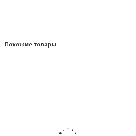
Похожие товары
Gadoso
Duplicator
Nobel 1.0
UniFormation
Revolution
7 Plus (D7
3D
GK3
2 (GR2) 3D
Plus) 3D
принтер ·
Высокоточный