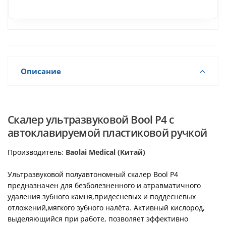
ультразвуковой со светом
полировки (Оранжевый) ·
· Eighteeth (Китай)
Woodpecker (Китай)
Описание
Скалер ультразвуковой Bool P4 с
автоклавируемой пластиковой ручкой
Производитель:
Baolai Medical (Китай)
Ультразвуковой полуавтономный скалер Bool Р4
предназначен для безболезненного и атравматичного
удаления зубного камня,придесневых и поддесневых
отложений,мягкого зубного налёта. Активный кислород,
выделяющийся при работе, позволяет эффективно