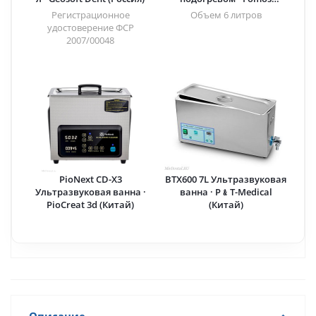
(Китай)
Регистрационное
Объем 6 литров
удостоверение ФСР
2007/00048
PioNext CD-X3
BTX600 7L Ультразвуковая
Ультразвуковая ванна ·
ванна · P﹠T-Medical
PioCreat 3d (Китай)
(Китай)