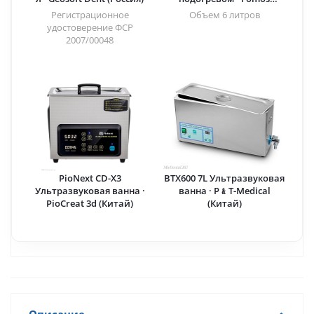
(Китай)
Регистрационное
Объем 6 литров
удостоверение ФСР
2007/00048
PioNext CD-X3
BTX600 7L Ультразвуковая
Ультразвуковая ванна ·
ванна · P﹠T-Medical
PioCreat 3d (Китай)
(Китай)