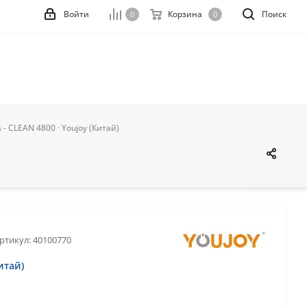
Войти
Корзина
Поиск
0
0
- CLEAN 4800 · Youjoy (Китай)
ртикул:
40100770
итай)