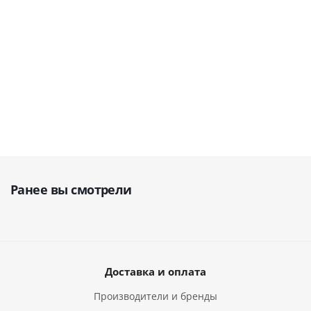
В наличии
В наличии
В наличии
86 932
руб.
72
81 961
руб.
50 213
руб.
96 591
руб.
8
Ранее вы смотрели
Доставка и оплата
Производители и бренды