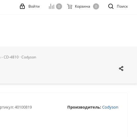
Войти
Корзина
Поиск
0
0
- CD-4810 · Codyson
ртикул:
40100819
Производитель:
Codyson