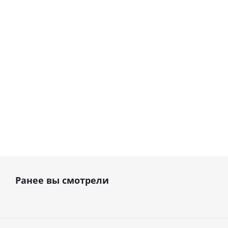
ванна · P﹠T-
подогрева · P﹠T-Medical
Medical (Китай)
(Китай)
В наличии
В наличии
34 191
руб.
29 917
руб.
Ранее вы смотрели