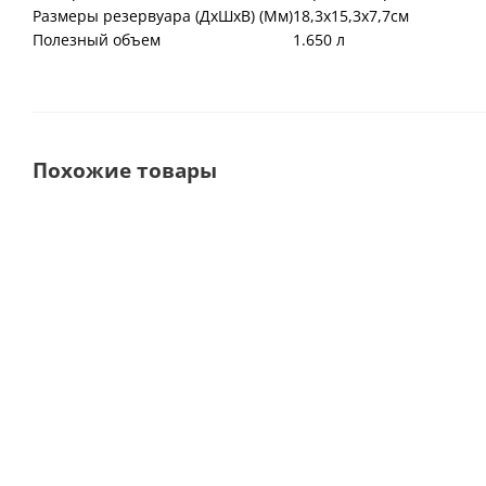
Размеры резервуара (ДxШxВ) (Мм)
18,3х15,3х7,7см
Полезный объем
1.650 л
Похожие товары
BTX-600 5L
BTX-600 3L Ультразвуковая
Ультразвуковая
ванна на 3 литра без