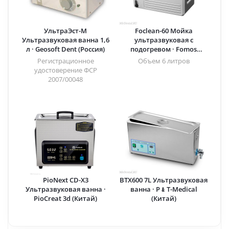
УльтраЭст-М
Foclean-60 Мойка
Ультразвуковая ванна 1,6
ультразвуковая с
л · Geosoft Dent (Россия)
подогревом · Fomos
(Китай)
Регистрационное
Объем 6 литров
удостоверение ФСР
2007/00048
PioNext CD-X3
BTX600 7L Ультразвуковая
Ультразвуковая ванна ·
ванна · P﹠T-Medical
PioCreat 3d (Китай)
(Китай)