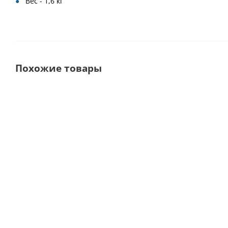
Вес - 1,6 кг
Похожие товары
Выбор
покупателей
DTE D600 LED
ESTUS
DTE
Скалер
Стоматологический
уль
ультразвуковой ·
комплекс · Geosoft