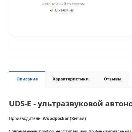
Автономный со светом
В наличии
Описание
Характеристики
Отзывы
UDS-E - ультразвуковой авто
Производитель:
Woodpecker (Китай)
Современный прибор,не уступающий по функциональным в