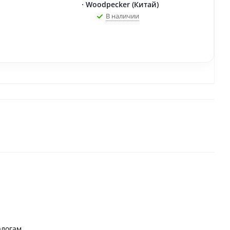
· Woodpecker (Китай)
В наличии
логам.