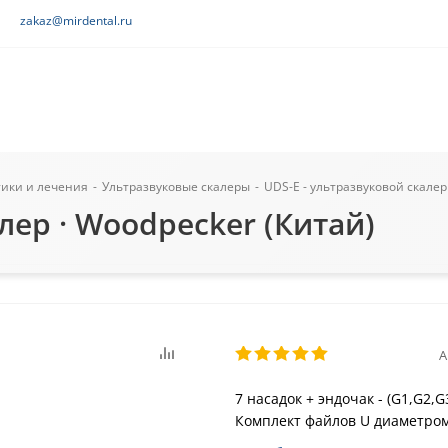
zakaz@mirdental.ru
тики и лечения
-
Ультразвуковые скалеры
-
UDS-E - ультразвуковой скалер
лер · Woodpecker (Китай)
А
7 насадок + эндочак - (G1,G2,G
Комплект файлов U диаметром