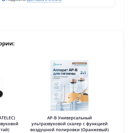
ории:
ATELEC)
AP-B Универсальный
звуковой
ультразвуковой скалер с функцией
итай)
воздушной полировки (Оранжевый)