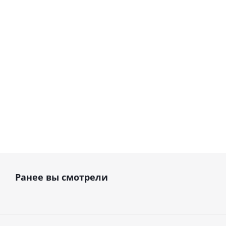
Woodpecker
Dent (Россия)
Wood
(Китай)
В наличии
В наличии
38 570
руб.
2
от
320 990 руб.
40 600
руб.
2
Ранее вы смотрели