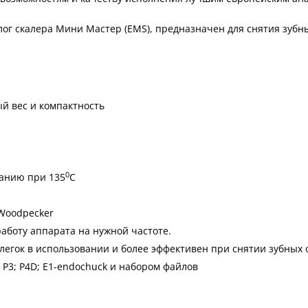
ог скалера Мини Мастер (EMS), предназначен для снятия зубн
й вес и компактность
0
анию при 135
С
Woodpecker
аботу аппарата на нужной частоте.
легок в использовании и более эффективен при снятии зубных
1; P3; P4D; E1-endochuck и набором файлов