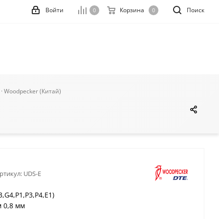
Войти
Корзина
Поиск
0
0
 · Woodpecker (Китай)
ртикул:
UDS-E
3,G4,P1,P3,P4,E1)
 0,8 мм