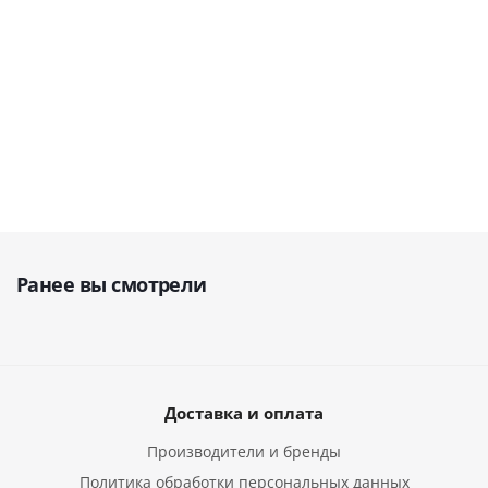
34 297
руб.
55 859
руб.
34 397
руб.
1
48 996
руб.
58 799
руб.
Ранее вы смотрели
Доставка и оплата
Производители и бренды
Политика обработки персональных данных