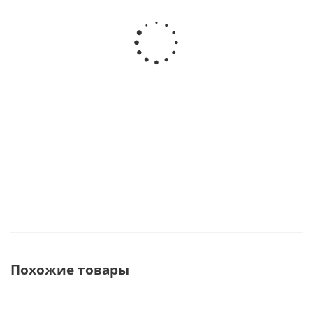
Роторная группа для Alegra 2009 TE-97 · W﹠H
DentalWerk (Австрия)
В наличии
11 380
руб.
15 174
руб.
Похожие товары