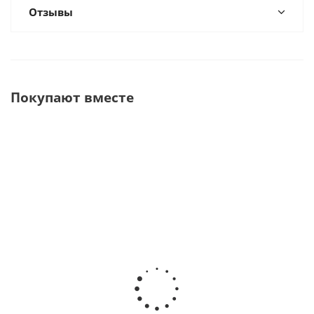
Отзывы
Покупают вместе
iZoom 2,5х бинокулярная
iZoom Flip-up Loupes
откидная
2.5х-3.5х Лупа
стоматологическая лупа
бинокулярная, оправа
· DentLight (США)
титан · DentLight (США)