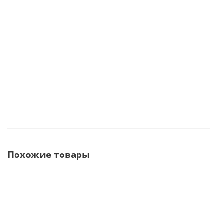
В наличии
В наличии
51 168
руб.
70 544
руб.
60 197
руб.
Похожие товары