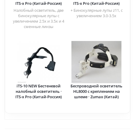
ITS-x Pro (Китай-Россия)
ITS-x Pro (Китай-Россия)
Налобный осветитель, две
+ Бинокулярные лупы z11, с
бинокулярные лупы с
увеличением 3.0-3.5х
увеличением 2.5x и 3.5x и 4
сменные линзы
iTS-10 NEW Бестеневой
Беспроводной осветитель
налобный осветитель ·
HL8000 с креплением на
ITS-x Pro (Китай-Россия)
шлеме · Zumax (Китай)