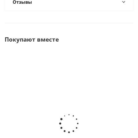
Отзывы
Покупают вместе
iZoom 2,5х бинокулярная
iZoom Flip-up Loupes
откидная
2.5х-3.5х Лупа
стоматологическая лупа
бинокулярная, оправа
· DentLight (США)
титан · DentLight (США)