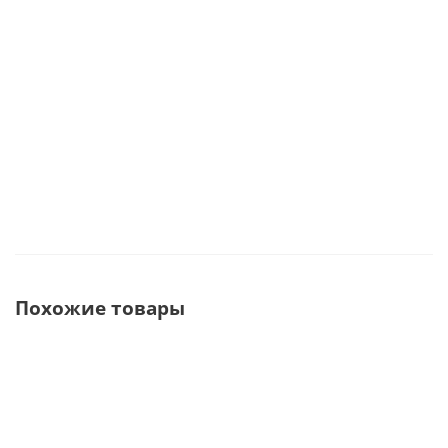
В наличии
В наличии
51 168
руб.
70 544
руб.
60 197
руб.
Похожие товары