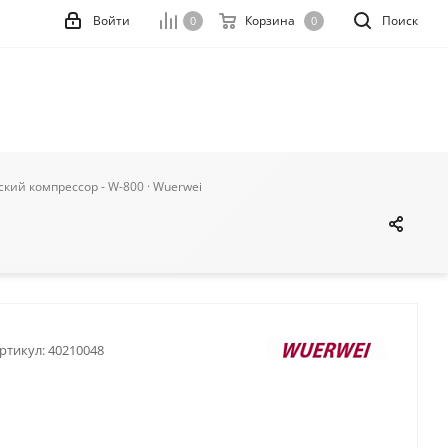
Войти
Корзина
Поиск
0
0
кий компрессор - W-800 · Wuerwei
ртикул:
40210048