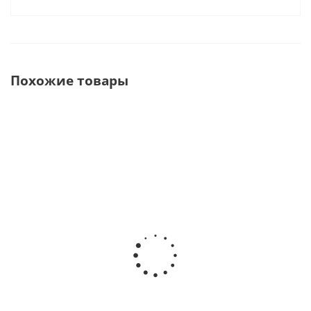
Похожие товары
Стоматологический
Стоматологический
Стоматолог
компрессор - W-601
компрессор - W-
компрессор 
в кожухе · Wuerwei
602B · Wuerwei
· Wuerw