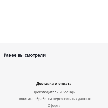
В наличии
В наличии
В нали
51 390
руб.
42 893
руб.
34 233
р
Ранее вы смотрели
Доставка и оплата
Производители и бренды
Политика обработки персональных данных
Оферта