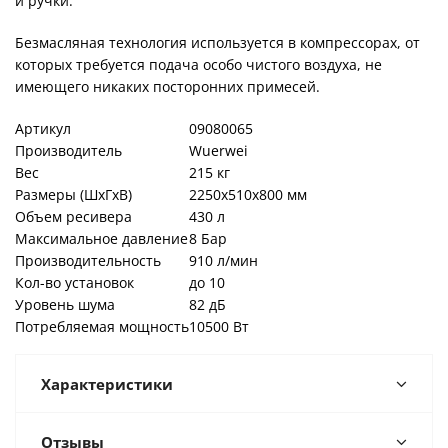
и ручки.
Безмасляная технология используется в компрессорах, от
которых требуется подача особо чистого воздуха, не
имеющего никаких посторонних примесей.
Артикул
09080065
Производитель
Wuerwei
Вес
215 кг
Размеры (ШхГхВ)
2250х510х800 мм
Объем ресивера
430 л
Максимальное давление
8 Бар
Производительность
910 л/мин
Кол-во установок
до 10
Уровень шума
82 дБ
Потребляемая мощность
10500 Вт
Характеристики
Отзывы