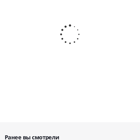
Дистиллятор
PT Distiller
Aquadist
Drink ·
Стоматологический
Аквадистиллятор
Woson
дистиллятор · P﹠T-
· EURONDA
(Китай)
Medical (Китай)
(Италия)
В наличии
В наличии
В наличии
8 800
руб.
25 500
руб.
18 200
руб.
11 000
руб.
28 333
руб.
Ранее вы смотрели