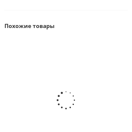
Похожие товары
Стоматологическая
DL-950 Elit
установка · Pragmatic
Стоматологическая
(Китай)
установка · Pragmatic (Китай)
В наличии
В наличии