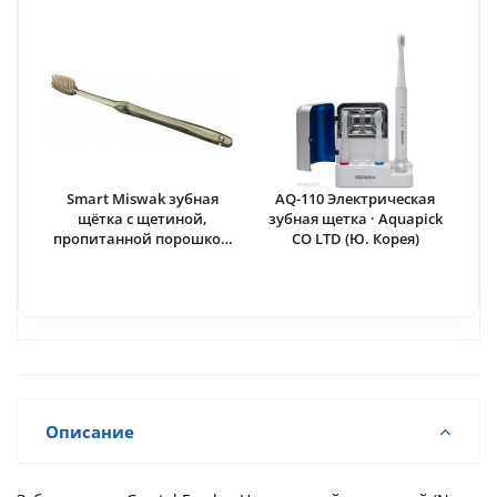
Smart Miswak зубная
AQ-110 Электрическая
щётка с щетиной,
зубная щетка · Aquapick
пропитанной порошком
CO LTD (Ю. Корея)
мисвака (Сивак) и
черного кремнезема, без
необходимости
применения зубной пасты
· SHINYEI KAISHA (Япония)
Описание