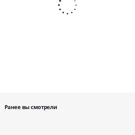
щетиной, пропитанной порошком
Электрическая
мисвака (Сивак) и черного
зубная щетка ·
кремнезема, без необходимости
Aquapick CO
применения зубной пасты · SHINYEI
LTD (Ю. Корея)
KAISHA (Япония)
В наличии
В наличии
от
1 290 руб.
7 501
руб.
Ранее вы смотрели