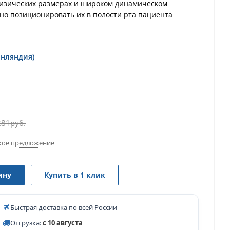
физических размерах и широком динамическом
бно позиционировать их в полости рта пациента
инляндия)
281
руб.
ое предложение
ину
Купить в 1 клик
Быстрая доставка по всей России
Отгрузка:
с 10 августа