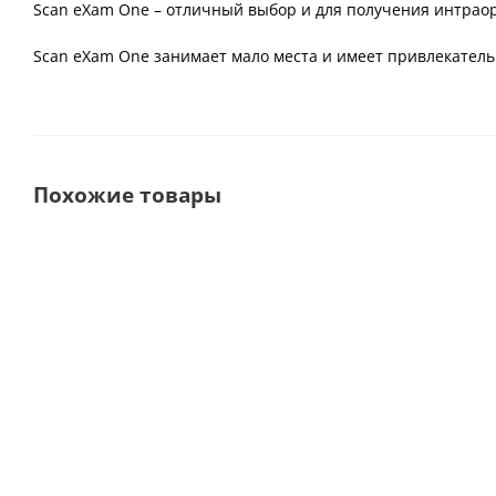
Scan eXam One – отличный выбор и для получения интраор
Scan eXam One занимает мало места и имеет привлекатель
Похожие товары
Новинка
Выбор
покупателей
EzSensor Classic Аппарат
HDR-380 Ви