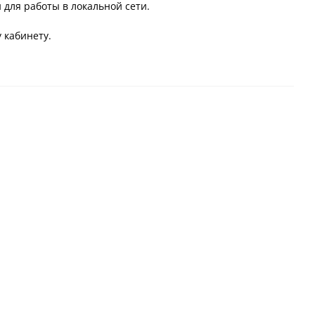
для работы в локальной сети.
 кабинету.
тчик
Ris500 RIOSensor
EzSensor Soft