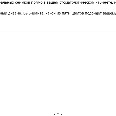
альных снимков прямо в вашем стоматологическом кабинете, и 
ный дизайн. Выбирайте, какой из пяти цветов подойдёт вашему
Акция
зиограф
HDR 500 Визиограф
DTE i-Sensor H1 Да