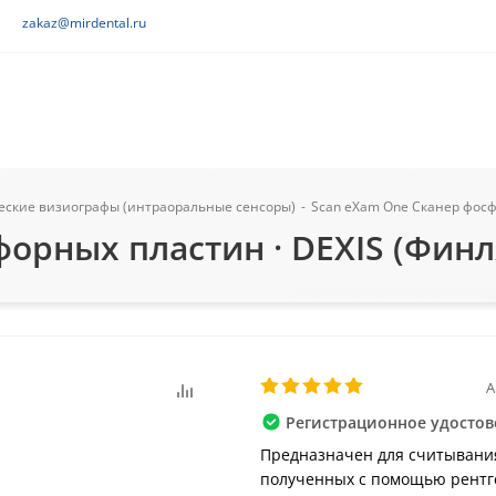
zakaz@mirdental.ru
еские визиографы (интраоральные сенсоры)
-
Scan eXam One Сканер фосф
орных пластин · DEXIS (Фин
А
Регистрационное удостов
Предназначен для считывани
полученных с помощью рентг