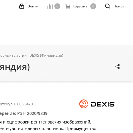
Войти
Корзина
Поиск
0
0
орных пластин · DEXIS (Финляндия)
ляндия)
ртикул:
0.805.3470
ерение: РЗН 2020/9839
я и оцифровки рентгеновских изображений,
еночувствительных пластинок
.
Преимущество