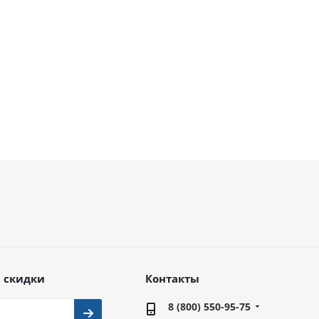
личии
В наличии
В наличии
руб.
39 760
руб.
96 235
руб.
руб.
53 014
руб.
128 314
руб.
 скидки
Контакты
8 (800) 550-95-75