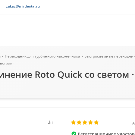
zakaz@mirdental.ru
ы
-
Переходник для турбинного наконечника
-
Быстросъемные переходник
встрия)
нение Roto Quick со светом 
А
Регистрационное удостов