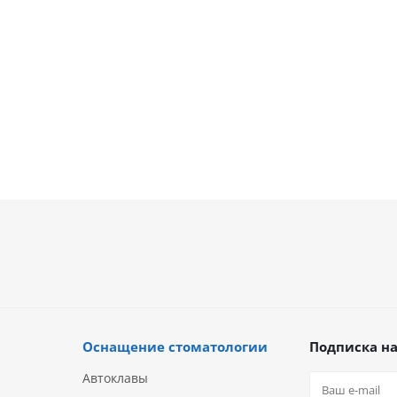
В на
41 681
руб.
26 815
0 453
руб.
55 574
руб.
35 753
Оснащение стоматологии
Подписка на
Автоклавы