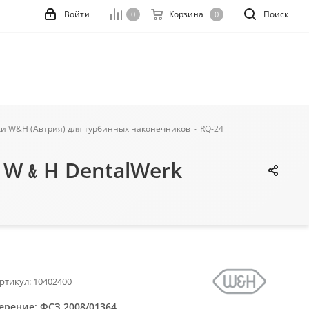
Войти
Корзина
Поиск
0
0
и W&H (Автрия) для турбинных наконечников
-
RQ-24
· W﹠H DentalWerk
ртикул:
10402400
ерение: ФСЗ 2008/01364