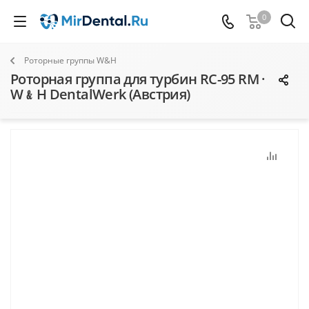
0
Роторные группы W&H
Роторная группа для турбин RC-95 RM ·
W﹠H DentalWerk (Австрия)