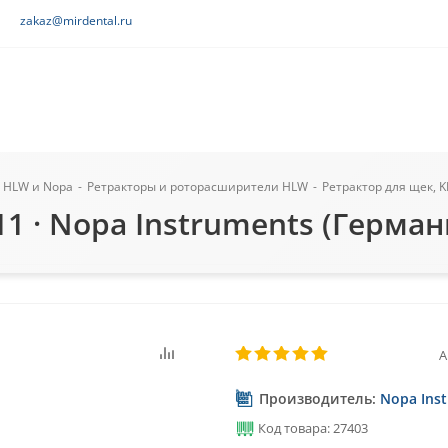
zakaz@mirdental.ru
 HLW и Nopa
-
Ретракторы и роторасширители HLW
-
Ретрактор для щек, K
11 · Nopa Instruments (Герман
А
Производитель:
Nopa Ins
Код товара: 27403