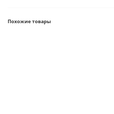
Похожие товары
Роторасширитель mini
Роторасширитель
LANGENBECK 16см, 15-15A*
nach Denhart, 15-4A* ·
· HLW Dental (Германия)
HLW Dental
(Германия)
В наличии