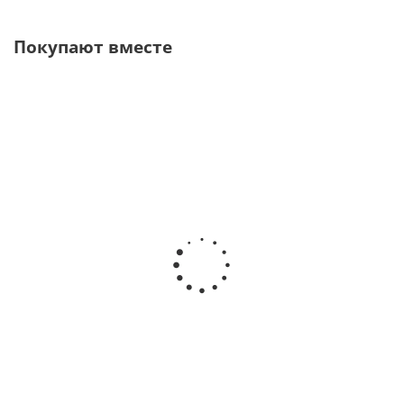
Покупают вместе
Ti-Max X-SG20L 20:1 Угловой понижающий
хирургический наконечник · NSK Nakanishi (Япония)
В наличии
73 900
руб.
105 571
руб.