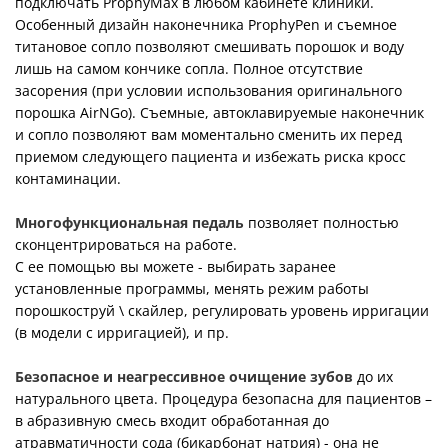
подключать ProphyMax в любом кабинете клиники.
Особенный дизайн наконечника ProphyPen и съемное
титановое сопло позволяют смешивать порошок и воду
лишь на самом кончике сопла. Полное отсутствие
засорения (при условии использования оригинального
порошка AirNGo). Съемные, автоклавируемые наконечник
и сопло позволяют вам моментально сменить их перед
приемом следующего пациента и избежать риска кросс
контаминации.
Многофункциональная педаль
позволяет полностью
сконцентрироваться на работе.
С ее помощью вы можете - выбирать заранее
установленные программы, менять режим работы
порошкоструй \ скайлер, регулировать уровень ирригации
(в модели с ирригацией), и пр.
Безопасное и неагрессивное очищение зубов
до их
натурального цвета. Процедура безопасна для пациентов –
в абразивную смесь входит обработанная до
атравматичности сода (бикарбонат натрия) - она не