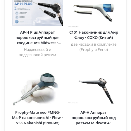
AP-H Plus Аппарат
C101 Наконечник для Аир
порошкоструйный для
Флоу · COXO (Китай)
соединения Midwest ·
Две насадки в комплекте
Woodpecker (Китай)
Наддесневой и
(Prophy и Perio)
поддесновой режим
Prophy-Mate neo PMNG-
AP-H Аппарат
M4-P наконечник Air Flow ·
порошкоструйный под
NSK Nakanishi (Япония)
разъем Midwest 4 ·
Woodpecker (Китай)