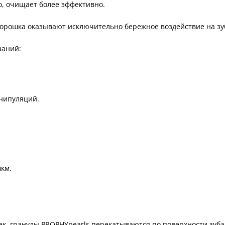
о, очищает более эффективно.
 порошка оказывают исключительно бережное воздействие на зу
заний:
нипуляций.
км.
к, гранулы PROPHYpearls перекатываются по поверхности зуба