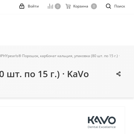
Войти
Корзина
Поиск
0
0
PHYpearls® Порошок, карбонат кальция, упаковка (80 шт. по 15 г.) ·
т. по 15 г.) · KaVo