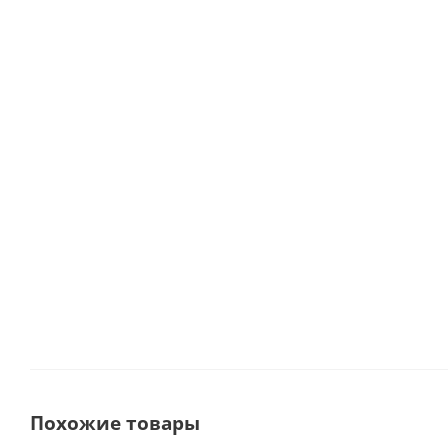
DTE D7 LED Скалер автономный ультразвуковой со свето
В наличии
28 500
руб.
31 667
р
Похожие товары