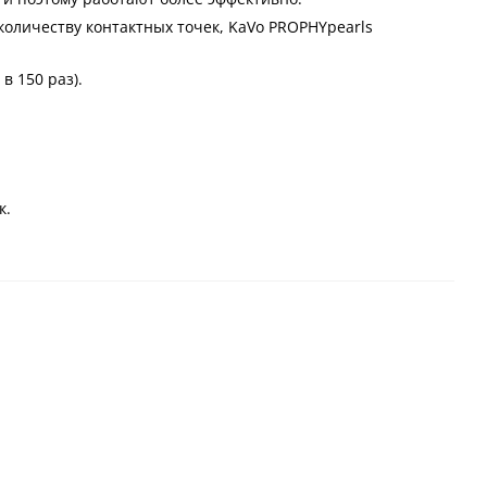
 количеству контактных точек, KaVo PROPHYpearls
в 150 раз).
к.