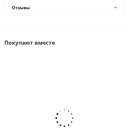
Отзывы
Покупают вместе
BeeFill 2 in 1 Аппарат для
E&Q Master Аппарат для
обтурации корневых
пломбирования каналов
каналов · VDW GmBh
· Meta Biomed (Ю. Корея)