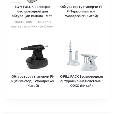
EQ-V FULL Kit аппарат
Обтуратор гуттаперчи Fi-
беспроводной для
P (Термоплаггер) ·
обтурации канала · Meta
Woodpecker (Китай)
Systems (Ю.Корея)
Полная комплектация с
плаггерами. Южная Корея.
Обтуратор гуттаперчи Fi-
C-FILL PACK Беспроводная
G (Инжектор) · Woodpecker
обтурационная система ·
(Китай)
COXO (Китай)